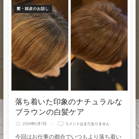
髪・頭皮のお話し
落ち着いた印象のナチュラルな
ブラウンの白髪ケア
落
2026年5月7日
コメントはまだありません
ち
今回はお仕事の都合でいつもより落ち着い
着