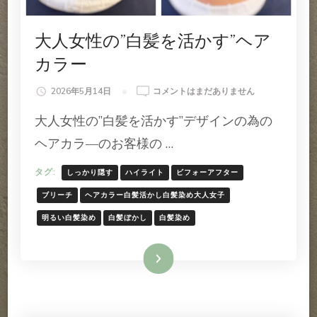
大人女性の”白髪を活かす”ヘア
カラー
大
2026年5月14日
コメントはまだありません
人
大人女性の”白髪を活かす”デザインの為の
女
性
ヘアカラ―のお客様の …
の”白
髪
タグ:
しっかり隠す
ハイライト
ビフォーアフター
を
活
ブリーチ
ヘアカラー白髪活かし白髪染め大人女子
か
明るい白髪染め
白髪ぼかし
白髪染め
す”ヘ
ア
カ
続きを読む
ラ
ー
へ
の