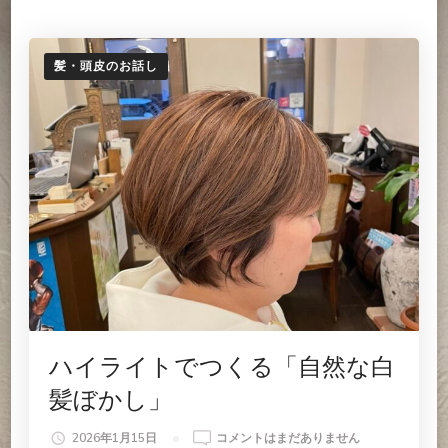
せ
ん
へ
の
髪・頭皮のお話し
ハイライトでつくる「自然な白
髪ぼかし」
ハ
2026年1月15日
コメントはまだありません