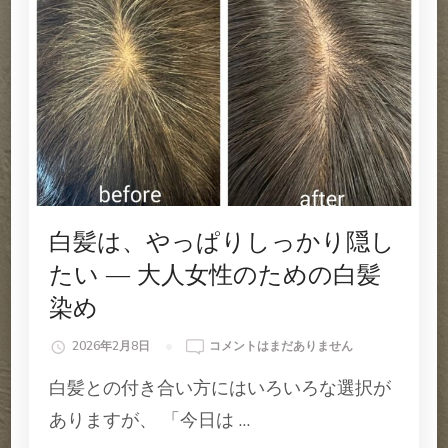
白髪は、やっぱりしっかり隠し
たい ― 大人女性のための白髪
染め
白
2026年2月8日
コメントはまだありません
髪
白髪との付き合い方にはいろいろな選択が
は、
や
ありますが、 「今日は …
っ