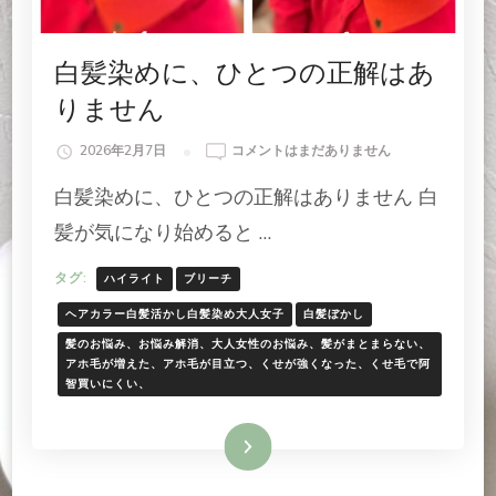
め
へ
の
白髪染めに、ひとつの正解はあ
りません
白
2026年2月7日
コメントはまだありません
髪
白髪染めに、ひとつの正解はありません 白
染
め
髪が気になり始めると …
に、
ひ
タグ:
ハイライト
ブリーチ
と
つ
ヘアカラー白髪活かし白髪染め大人女子
白髪ぼかし
の
髪のお悩み、お悩み解消、大人女性のお悩み、髪がまとまらない、
正
アホ毛が増えた、アホ毛が目立つ、くせが強くなった、くせ毛で阿
解
智買いにくい、
は
あ
続きを読む
り
ま