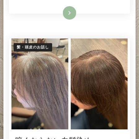
い
た
続きを読む
め
の
白
髪
カ
髪・頭皮のお話し
ラ
ー
へ
の