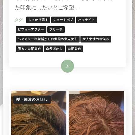
い
た印象にしたいとご希望 …
た
印
タグ:
しっかり隠す
ショートボブ
ハイライト
象
の
ビフォーアフター
ブリーチ
ナ
ヘアカラー白髪活かし白髪染め大人女子
大人女性のお悩み
チ
ュ
明るい白髪染め
白髪ぼかし
白髪染め
ラ
ル
続きを読む
な
ブ
ラ
ウ
ン
の
髪・頭皮のお話し
白
髪
ケ
ア
へ