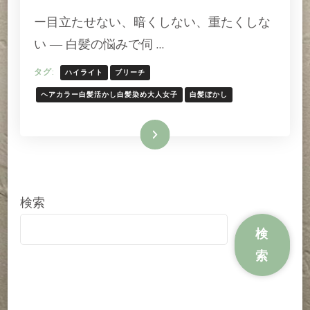
イ
ー目立たせない、暗くしない、重たくしな
ラ
イ
い ― 白髪の悩みで伺 …
ト
で
タグ:
ハイライト
ブリーチ
つ
く
ヘアカラー白髪活かし白髪染め大人女子
白髪ぼかし
る
「自
続きを読む
然
な
白
髪
ぼ
検索
か
し」
検
へ
索
の