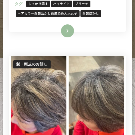
ぱ
タグ:
しっかり隠す
ハイライト
ブリーチ
り
し
ヘアカラー白髪活かし白髪染め大人女子
白髪ぼかし
っ
か
続きを読む
り
隠
し
た
い
―
髪・頭皮のお話し
大
人
女
性
の
た
め
の
白
髪
染