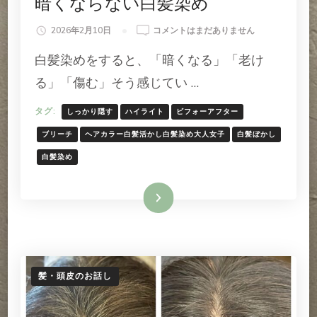
暗くならない白髪染め
暗
2026年2月10日
コメントはまだありません
く
白髪染めをすると、「暗くなる」「老け
な
ら
る」「傷む」そう感じてい …
な
い
タグ:
しっかり隠す
ハイライト
ビフォーアフター
白
髪
ブリーチ
ヘアカラー白髪活かし白髪染め大人女子
白髪ぼかし
染
白髪染め
め
へ
の
続きを読む
髪・頭皮のお話し