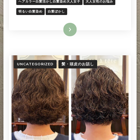
の
ヘアカラー白髪活かし白髪染め大人女子
大人女性のお悩み
明
明るい白髪染め
白髪ぼかし
る
め
白
続きを読む
髪
染
め
へ
の
UNCATEGORIZED
髪・頭皮のお話し