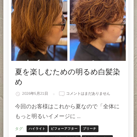
夏を楽しむための明るめ白髪染
め
夏
2026年5月21日
コメントはまだありません
を
今回のお客様はこれから夏なので「全体に
楽
し
もっと明るいイメージに …
む
た
タグ:
ハイライト
ビフォーアフター
ブリーチ
め