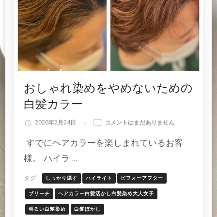
の
おしゃれ染めをやめないための
白髪カラー
お
2026年2月24日
コメントはまだありません
し
すでにヘアカラーを楽しまれているお客
ゃ
れ
様。 ハイラ …
染
め
タグ:
しっかり隠す
ハイライト
ビフォーアフター
を
や
ブリーチ
ヘアカラー白髪活かし白髪染め大人女子
め
明るい白髪染め
白髪ぼかし
な