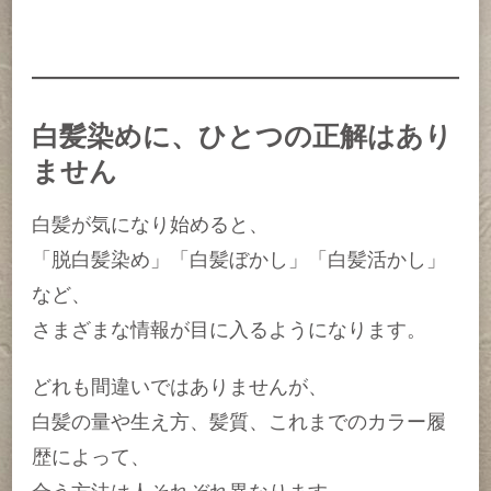
正
解
は
あ
り
ま
白髪染めに、ひとつの正解はあり
せ
ません
ん
へ
の
白髪が気になり始めると、
「脱白髪染め」「白髪ぼかし」「白髪活かし」
など、
さまざまな情報が目に入るようになります。
どれも間違いではありませんが、
白髪の量や生え方、髪質、これまでのカラー履
歴によって、