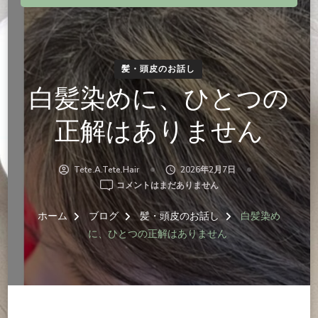
髪・頭皮のお話し
白髪染めに、ひとつの
正解はありません
Tete.a.tete.hair
2026年2月7日
白
コメントはまだありません
髪
染
ホーム
ブログ
髪・頭皮のお話し
白髪染め
め
に、ひとつの正解はありません
に、
ひ
と
つ
の