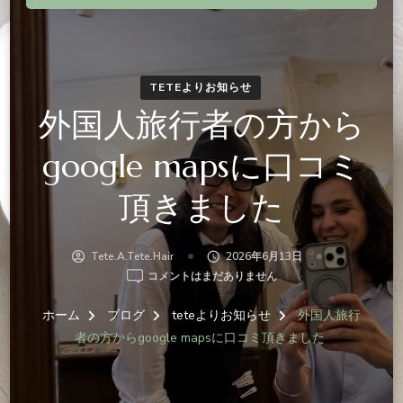
TETEよりお知らせ
外国人旅行者の方から
google mapsに口コミ
頂きました
Tete.a.tete.hair
2026年6月13日
外
コメントはまだありません
国
人
ホーム
ブログ
teteよりお知らせ
外国人旅行
旅
者の方からgoogle mapsに口コミ頂きました
行
者
の