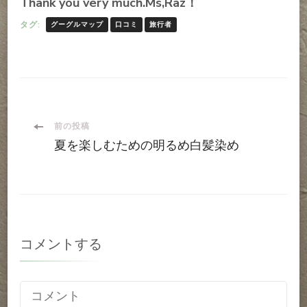
Thank you very much.Ms,Raz！
タグ:
グーグルマップ
口コミ
旅行者
投
前の投稿
夏を楽しむための明るめ白髪染め
稿
ナ
ビ
コメントする
ゲ
ー