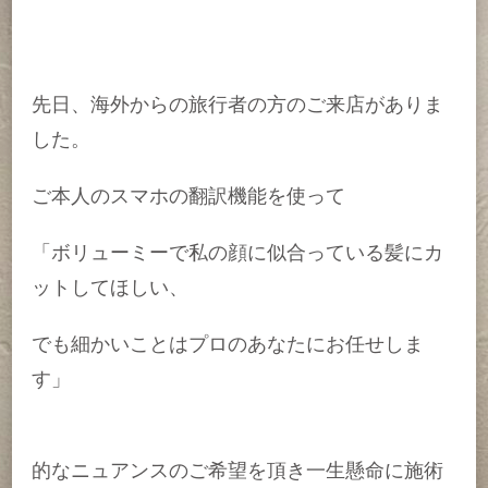
方
か
ら
GOOGLE
MAPS
先日、海外からの旅行者の方のご来店がありま
に
した。
口
コ
ミ
ご本人のスマホの翻訳機能を使って
頂
き
「ボリューミーで私の顔に似合っている髪にカ
ま
し
ットしてほしい、
た
へ
でも細かいことはプロのあなたにお任せしま
の
す」
的なニュアンスのご希望を頂き一生懸命に施術