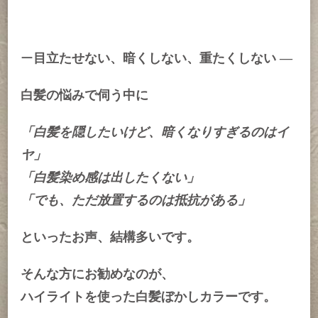
「自
然
な
白
ー
目立たせない、暗くしない、重たくしない ―
髪
ぼ
か
白髪の悩みで伺う中に
し」
へ
「白髪を隠したいけど、暗くなりすぎるのはイ
の
ヤ」
「白髪染め感は出したくない」
「でも、ただ放置するのは抵抗がある」
といったお声、結構多いです。
そんな方にお勧めなのが、
ハイライトを使った
白髪ぼかしカラー
です。