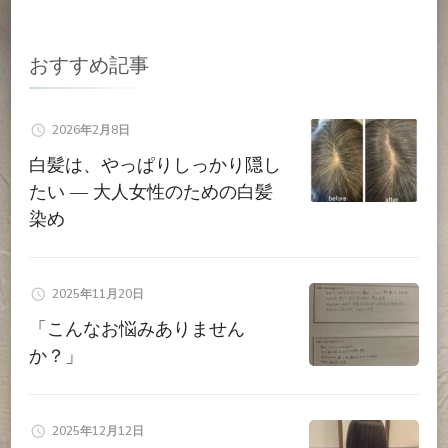
ゲ
ー
おすすめ記事
シ
2026年2月8日
ョ
白髪は、やっぱりしっかり隠し
たい ― 大人女性のための白髪
ン
染め
2025年11月20日
「こんなお悩みありません
か？」
2025年12月12日