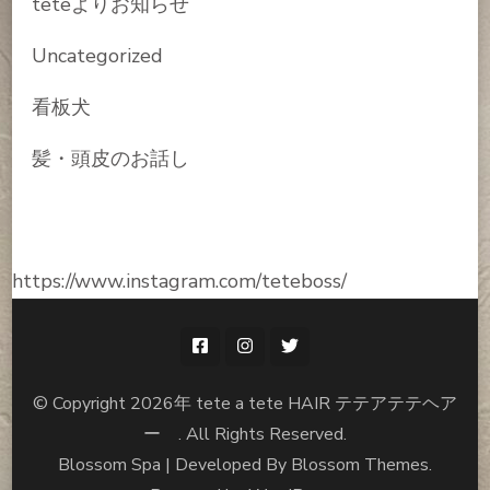
teteよりお知らせ
Uncategorized
看板犬
髪・頭皮のお話し
https://www.instagram.com/teteboss/
© Copyright 2026年
tete a tete HAIR テテアテテヘア
ー
. All Rights Reserved.
Blossom Spa | Developed By
Blossom Themes
.