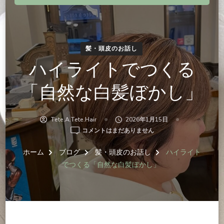
髪・頭皮のお話し
ハイライトでつくる
「自然な白髪ぼかし」
Tete.a.tete.hair
2026年1月15日
ハ
コメントはまだありません
イ
ラ
ホーム
ブログ
髪・頭皮のお話し
ハイライト
イ
でつくる「自然な白髪ぼかし」
ト
で
つ
く
る