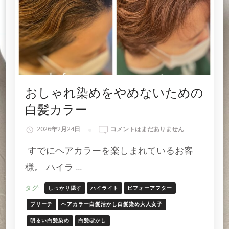
の
おしゃれ染めをやめないための
白髪カラー
お
2026年2月24日
コメントはまだありません
し
すでにヘアカラーを楽しまれているお客
ゃ
れ
様。 ハイラ …
染
め
タグ:
しっかり隠す
ハイライト
ビフォーアフター
を
や
ブリーチ
ヘアカラー白髪活かし白髪染め大人女子
め
明るい白髪染め
白髪ぼかし
な