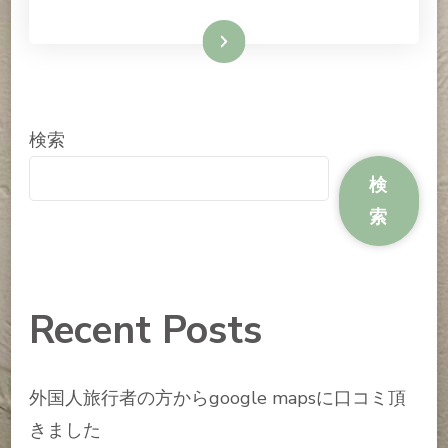
い
た
続きを読む
め
の
白
髪
検索
カ
ラ
検
ー
へ
索
の
Recent Posts
外国人旅行者の方からgoogle mapsに口コミ頂
きました