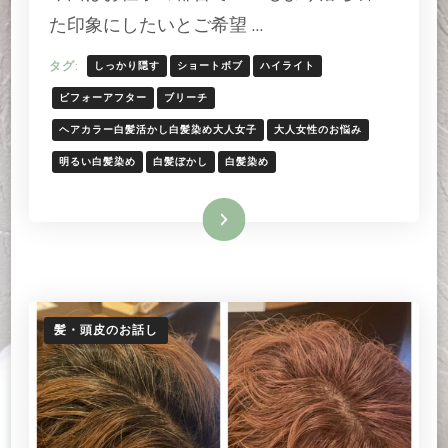
い
た印象にしたいとご希望 …
た
印
タグ:
しっかり隠す
ショートボブ
ハイライト
象
の
ビフォーアフター
ブリーチ
ナ
ヘアカラー白髪活かし白髪染め大人女子
大人女性のお悩み
チ
ュ
明るい白髪染め
白髪ぼかし
白髪染め
ラ
ル
続きを読む
な
ブ
ラ
ウ
ン
の
髪・頭皮のお話し
白
髪
ケ
ア
へ