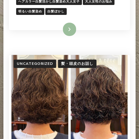
の
ヘアカラー白髪活かし白髪染め大人女子
大人女性のお悩み
明
明るい白髪染め
白髪ぼかし
る
め
白
続きを読む
髪
染
め
へ
の
UNCATEGORIZED
髪・頭皮のお話し