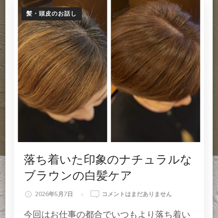
髪・頭皮のお話し
落ち着いた印象のナチュラルな
ブラウンの白髪ケア
落
2026年5月7日
コメントはまだありません
ち
今回はお仕事の都合でいつもより落ち着い
着