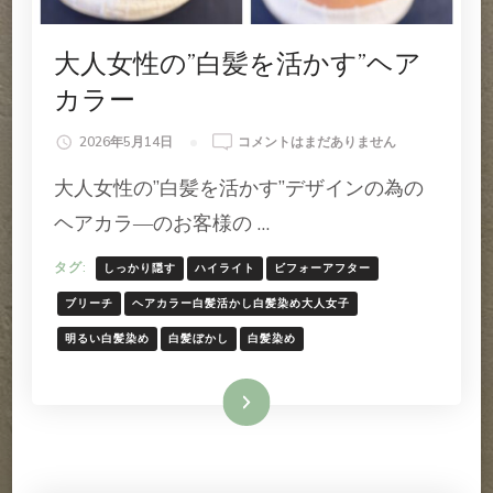
大人女性の”白髪を活かす”ヘア
カラー
大
2026年5月14日
コメントはまだありません
人
大人女性の”白髪を活かす”デザインの為の
女
性
ヘアカラ―のお客様の …
の”白
髪
タグ:
しっかり隠す
ハイライト
ビフォーアフター
を
活
ブリーチ
ヘアカラー白髪活かし白髪染め大人女子
か
明るい白髪染め
白髪ぼかし
白髪染め
す”ヘ
ア
カ
続きを読む
ラ
ー
へ
の