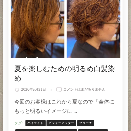
夏を楽しむための明るめ白髪染
め
夏
2026年5月21日
コメントはまだありません
を
今回のお客様はこれから夏なので「全体に
楽
し
もっと明るいイメージに …
む
た
タグ:
ハイライト
ビフォーアフター
ブリーチ
め