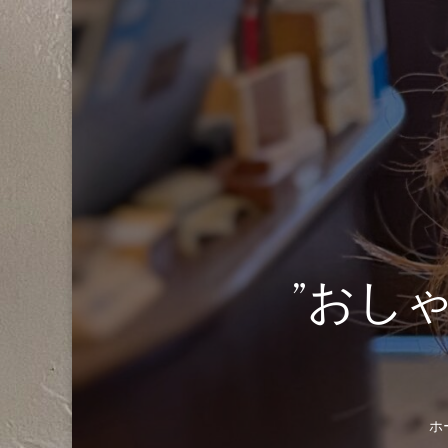
”おし
ホ