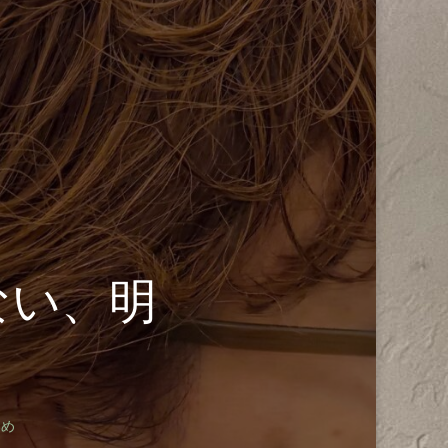
ない、明
染め