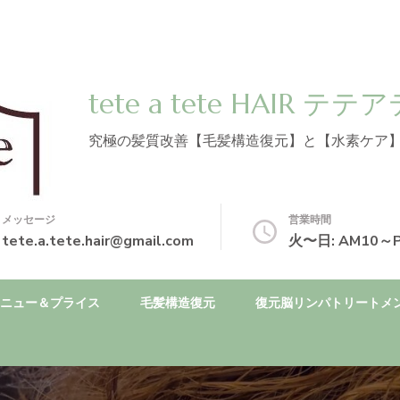
tete a tete HAIR
究極の髪質改善【毛髪構造復元】と【水素ケア
メッセージ
営業時間
tete.a.tete.hair@gmail.com
火〜日: AM10～
ニュー＆プライス
毛髪構造復元
復元脳リンパトリートメ