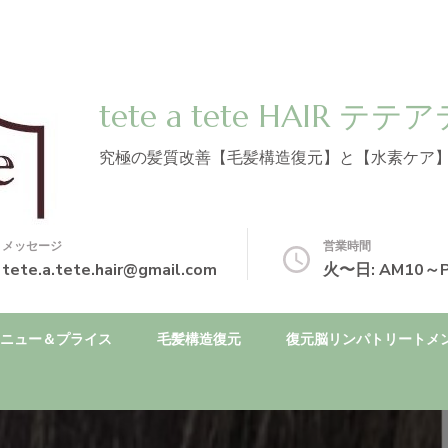
tete a tete HAIR
究極の髪質改善【毛髪構造復元】と【水素ケア
メッセージ
営業時間
tete.a.tete.hair@gmail.com
火〜日: AM10～
ニュー＆プライス
毛髪構造復元
復元脳リンパトリートメ