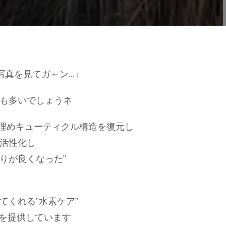
が
ペ
ッ
タ
ン
コ”の
写真を見てガ～ン…」
お
悩
み
も多いでしょうネ
へ
の
造の穴を埋めキューティクル構造を復元し
活性化し
りが良くなった”
てくれる”水素ケア”
アを提供しています