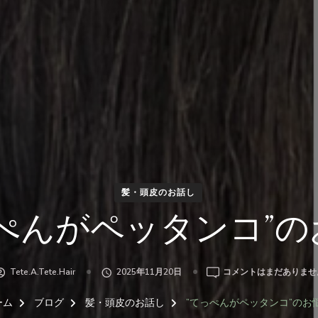
髪・頭皮のお話し
っぺんがペッタンコ”の
”て
Tete.a.tete.hair
2025年11月20日
コメントはまだありませ
っ
ぺ
ーム
ブログ
髪・頭皮のお話し
”てっぺんがペッタンコ”のお
ん