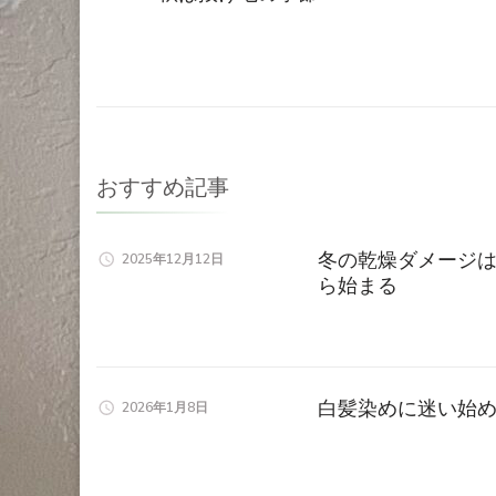
稿
ナ
ビ
ゲ
おすすめ記事
ー
冬の乾燥ダメージは
2025年12月12日
ら始まる
シ
ョ
ン
白髪染めに迷い始
2026年1月8日