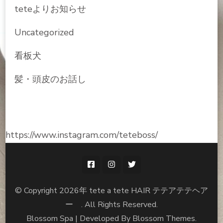
teteよりお知らせ
Uncategorized
看板犬
髪・頭皮のお話し
https://www.instagram.com/teteboss/
© Copyright 2026年
tete a tete HAIR テテアテテヘア
ー
. All Rights Reserved.
Blossom Spa | Developed By
Blossom Themes
.